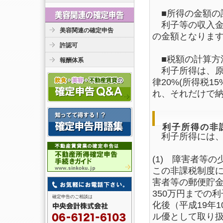
■所得の金額の
利子等の収入金
美容関連の確定申告
の金額となりま
許認可
■税額の計算方
報酬体系
利子所得は、原
律20%(所得税1
れ、それだけで
利子所得の非
利子所得には、
(1) 障害者等
この非課税制度
害者等の郵便貯金
350万円までの
確定申告のご相談は
化後（平成19年
ル優として取り扱