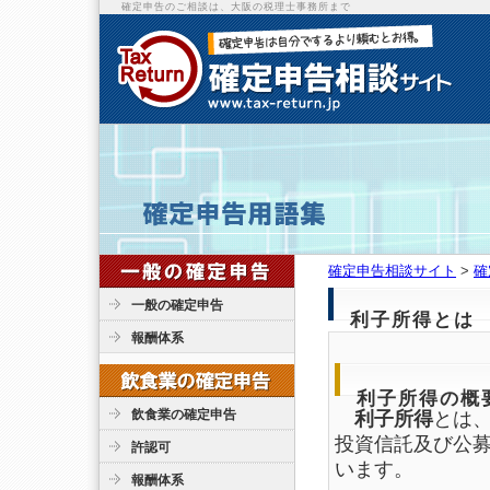
確定申告のご相談は、大阪の税理士事務所まで
確定申告相談サイト
>
確
一般の確定申告
利子所得とは
報酬体系
利子所得の概
飲食業の確定申告
利子所得
とは
投資信託及び公
許認可
います。
報酬体系