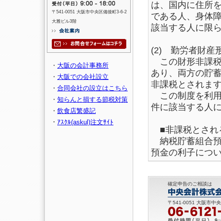
は、国内に住所
〒541-0051 大阪市中央区備後町3-6-2
である人、身体
大雅ビル3階
該当する人に限
(2) 勤労者財
この財形非課税
・
大阪の会計事務所
あり、両方の貯蓄
・
大阪での会社設立
非課税とされ
・
合同会社の設立はこちら
この制度を利用
・
知らんと損する節税対策
件に該当する人
・
飲食店繁盛記
・
ｱｽｸﾙ(askul)注文ｻｲﾄ
■非課税とされ
納税貯蓄組合預
預金の利子につ
確定申告のご相談は
〒541-0051 大阪市中