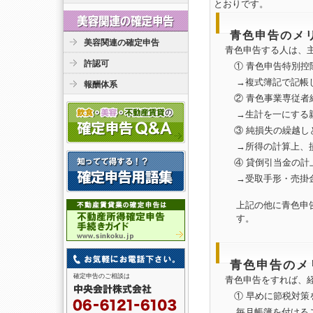
とおりです。
青色申告のメ
美容関連の確定申告
青色申告する人は、主
許認可
① 青色申告特別控
→複式簿記で記帳
報酬体系
② 青色事業専従者
→生計を一にする
③ 純損失の繰越し
→所得の計算上、
④ 貸倒引当金の計
→受取手形・売掛
上記の他に青色申
す。
青色申告のメ
確定申告のご相談は
青色申告をすれば、経
① 早めに節税対策
毎月帳簿を付ける