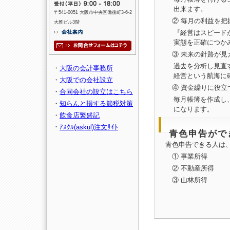
出来ます。
〒541-0051 大阪市中央区備後町3-6-2
② 毎月の利益を把
大雅ビル3階
『経営はスピード
実態を正確につか
③ 未来の針路が見
過去を分析し見直
・
大阪の会計事務所
経営という航海に
・
大阪での会社設立
④ 資金繰りに役立
・
合同会社の設立はこちら
毎月帳簿を作成し
・
知らんと損する節税対策
になります。
・
飲食店繁盛記
・
ｱｽｸﾙ(askul)注文ｻｲﾄ
青色申告がで
青色申告できる人は、
① 事業所得
② 不動産所得
③ 山林所得