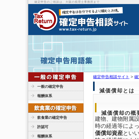
確定申告のご相談は、大阪の税理士事務所まで
確定申告相談サイト
>
確
一般の確定申告
減価償却とは
報酬体系
減価償却の概
飲食業の確定申告
建物、建物附属
時の経過等によ
許認可
価償却資産
とい
報酬体系