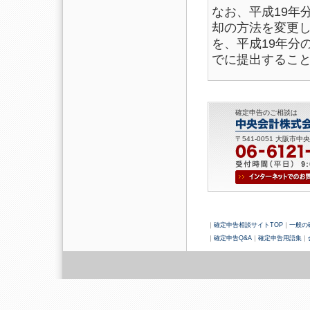
なお、平成19年
却の方法を変更
を、平成19年分
でに提出するこ
確定申告のご相談は
〒541-0051 大阪市中
｜
確定申告相談サイトTOP
｜
一般の
｜
確定申告Q&A
｜
確定申告用語集
｜