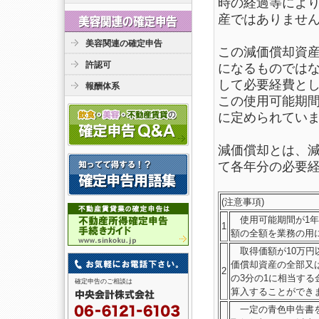
時の経過等によ
産ではありませ
美容関連の確定申告
この減価償却資
許認可
になるものでは
して必要経費と
報酬体系
この使用可能期
に定められてい
減価償却とは、
て各年分の必要
(注意事項)
使用可能期間が1年
1
額の全額を業務の用
取得価額が10万円
価償却資産の全部又
2
の3分の1に相当す
確定申告のご相談は
算入することができ
一定の青色申告書を提