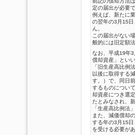
前記の償却方法
定の届出が必要
例えば、新たに
の翌年の3月15
ん。
この届出がない
般的には旧定額
なお、平成19年
償却資産」とい
「旧生産高比例法
以後に取得する
す。）で、同日
するものについて
却資産につき選
たとみなされ、
「生産高比例法
また、減価償却
する年の3月15
を受ける必要が