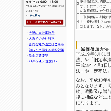
取得価額10万円以上
3
す。）については、
〒541-0051 大阪市中央区備後町3-6-2
の取得価額の合計額
大雅ビル3階
取得価額の判定に際
4
ち、税込経理であれ
定します。なお、免
・
大阪の会計事務所
・
大阪での会社設立
・
合同会社の設立はこちら
減価償却方法
・
知らんと損する節税対策
平成19年3月3
・
飲食店繁盛記
法」や「旧定率
・
ｱｽｸﾙ(askul)注文ｻｲﾄ
平成19年4月1
法」や「定率法
なお、平成10年
みとなります。 
続、遺贈又は贈与
後に相続などに
になります。