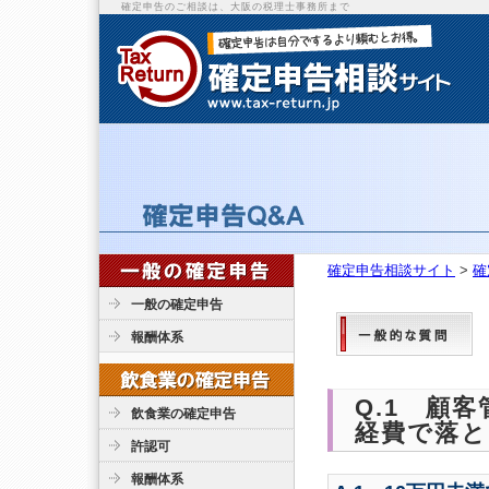
確定申告のご相談は、大阪の税理士事務所まで
確定申告相談サイト
>
確
一般の確定申告
報酬体系
Q.1 顧
飲食業の確定申告
経費で落と
許認可
報酬体系