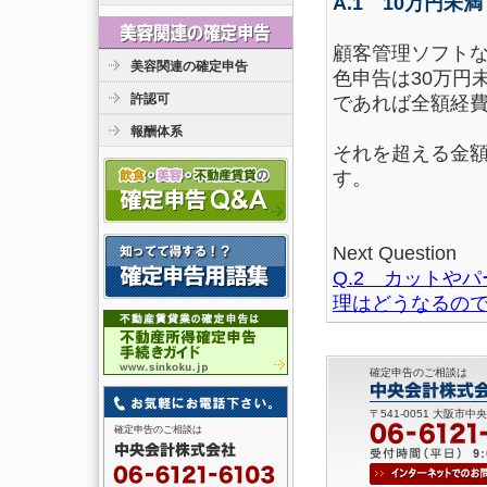
A.1 10万円
顧客管理ソフトな
美容関連の確定申告
色申告は30万円
許認可
であれば全額経
報酬体系
それを超える金額
す。
Next Question
Q.2 カットや
理はどうなるので
確定申告のご相談は
〒541-0051 大阪市中
確定申告のご相談は