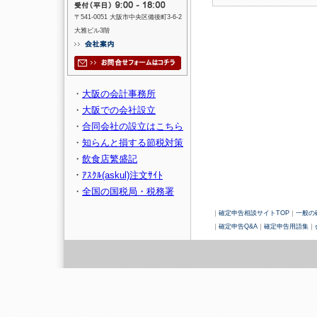
〒541-0051 大阪市中央区備後町3-6-2
大雅ビル3階
・
大阪の会計事務所
・
大阪での会社設立
・
合同会社の設立はこちら
・
知らんと損する節税対策
・
飲食店繁盛記
・
ｱｽｸﾙ(askul)注文ｻｲﾄ
・
全国の国税局・税務署
｜
確定申告相談サイトTOP
｜
一般の
｜
確定申告Q&A
｜
確定申告用語集
｜