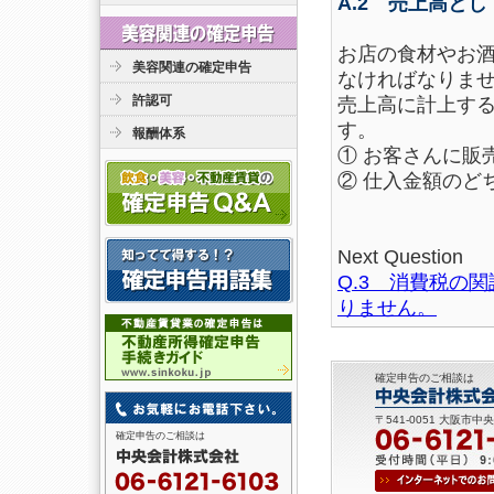
A.2 売上高と
お店の食材やお
美容関連の確定申告
なければなりま
許認可
売上高に計上す
す。
報酬体系
① お客さんに販
② 仕入金額のど
Next Question
Q.3 消費税の
りません。
確定申告のご相談は
〒541-0051 大阪市中
確定申告のご相談は