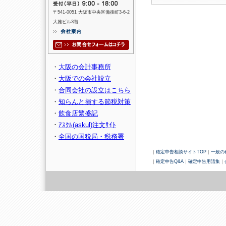
〒541-0051 大阪市中央区備後町3-6-2
大雅ビル3階
・
大阪の会計事務所
・
大阪での会社設立
・
合同会社の設立はこちら
・
知らんと損する節税対策
・
飲食店繁盛記
・
ｱｽｸﾙ(askul)注文ｻｲﾄ
・
全国の国税局・税務署
｜
確定申告相談サイトTOP
｜
一般の
｜
確定申告Q&A
｜
確定申告用語集
｜