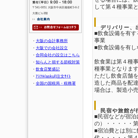
して第４種事業
〒541-0051 大阪市中央区備後町3-6-2
大雅ビル3階
デリバリー、
■飲食設備を有
事業
・
大阪の会計事務所
■飲食設備を有
・
大阪での会社設立
・
合同会社の設立はこちら
飲食業は第４種
・
知らんと損する節税対策
種事業となりま
・
飲食店繁盛記
ただし飲食店舗
・
ｱｽｸﾙ(askul)注文ｻｲﾄ
造した商品を配
・
全国の国税局・税務署
場合は、製造小
民宿や旅館が
■民宿などが宿泊
の）・・・・・
■宿泊費とは別に
代・・・・・第