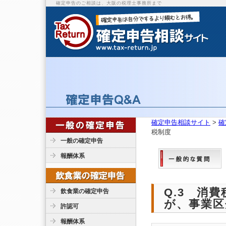
確定申告のご相談は、大阪の税理士事務所まで
確定申告相談サイト
>
確
税制度
一般の確定申告
報酬体系
Q.3 消
飲食業の確定申告
が、事業区
許認可
報酬体系