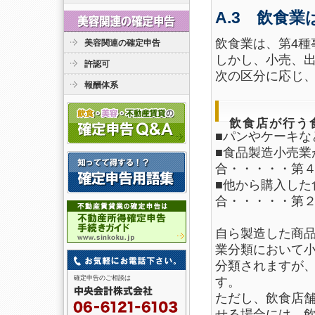
A.3 飲食
飲食業は、第4種
美容関連の確定申告
しかし、小売、
許認可
次の区分に応じ
報酬体系
飲食店が行う
■パンやケーキ
■食品製造小売業
合・・・・・第
■他から購入した
合・・・・・第
自ら製造した商
業分類において
分類されますが
確定申告のご相談は
す。
ただし、飲食店
せる場合には、